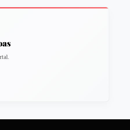
oas
tal.