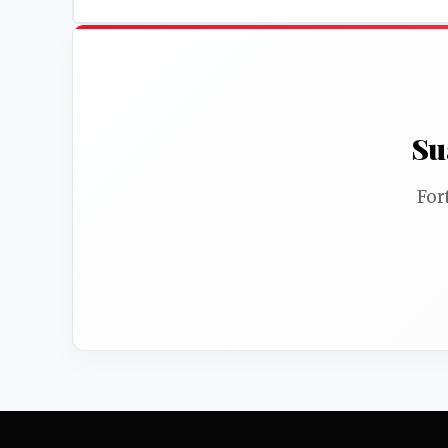
cristãos entendem a proclamação do
Evangelho e a liberdade de culto. Para
compreender a magnitude deste evento,
precisamos nos transportar para uma
época em que a Europa passava por
Su
profundas transformações espirituais.
O movimento protestante não nasceu
For
apenas nos gabinetes acadêmicos ou
nas disputas teológicas, mas encontrou
seu verdadeiro pulsar nas ruas, nos
púlpitos e nos corações do povo
comum. A necessidade de levar a
Palavra de Deus de maneira clara, viva e
transformadora a todos os estratos
sociais impulsionou líderes dedicados a
romper barreiras tradicionais. Neste dia
específico, a história registra um
avanço notável...