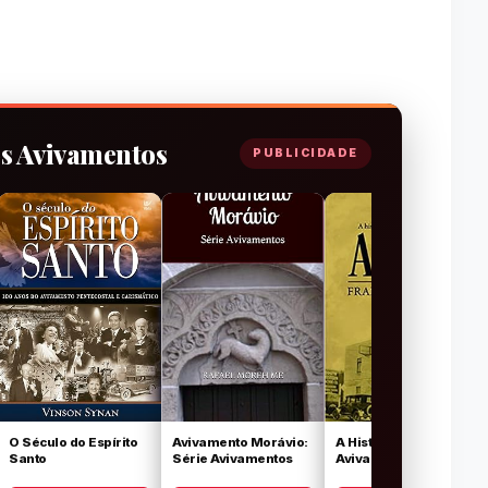
os Avivamentos
PUBLICIDADE
O Século do Espírito
Avivamento Morávio:
A História do
Santo
Série Avivamentos
Avivamento Azusa