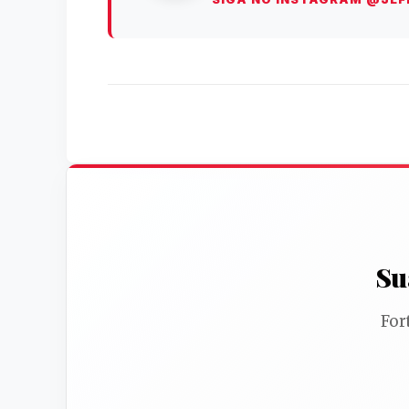
Su
For