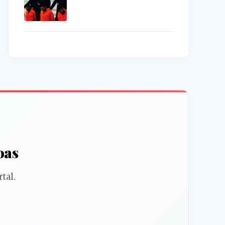
oas
tal.