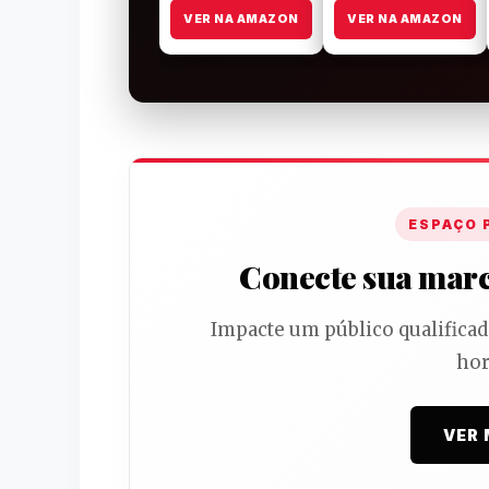
VER NA AMAZON
VER NA AMAZON
ESPAÇO 
Conecte sua marca
Impacte um público qualifica
hor
VER 