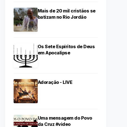
Mais de 20 mil cristãos se
batizam no Rio Jordão
Os Sete Espíritos de Deus
em Apocalipse
Adoração - LIVE
Uma mensagem do Povo
da Cruz #video