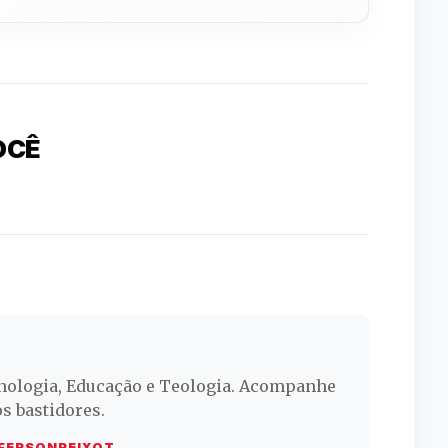
OCÊ
o
nologia, Educação e Teologia. Acompanhe
os bastidores.
FERSONPEIXOT →