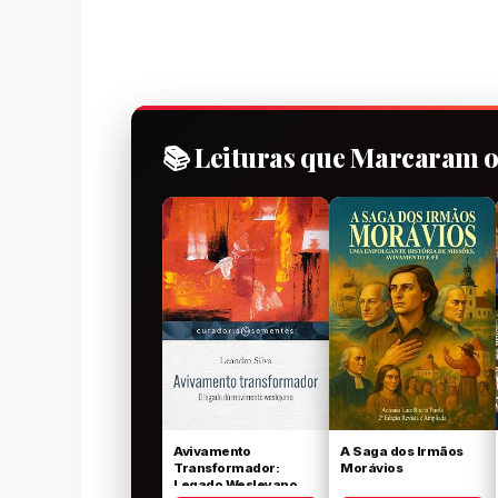
📚 Leituras que Marcaram 
Avivamento
A Saga dos Irmãos
Transformador:
Morávios
Legado Wesleyano