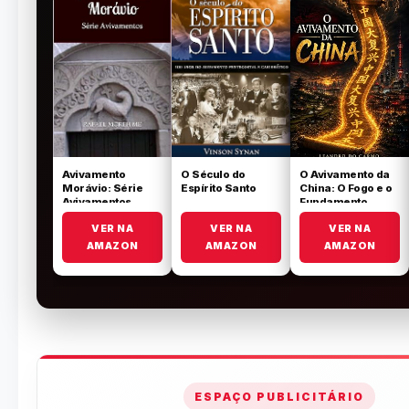
Avivamento
O Século do
O Avivamento da
Morávio: Série
Espírito Santo
China: O Fogo e o
Avivamentos
Fundamento
VER NA
VER NA
VER NA
AMAZON
AMAZON
AMAZON
ESPAÇO PUBLICITÁRIO