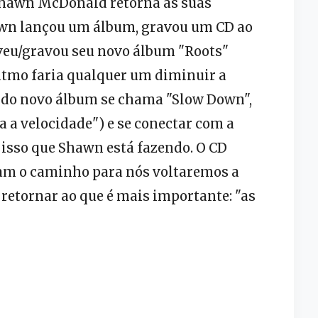
 Shawn McDonald retorna às suas
hawn lançou um álbum, gravou um CD ao
reveu/gravou seu novo álbum "Roots"
 ritmo faria qualquer um diminuir a
s do novo álbum se chama "Slow Down",
 a velocidade") e se conectar com a
e isso que Shawn está fazendo. O CD
am o caminho para nós voltaremos a
 retornar ao que é mais importante: "as