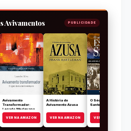
os Avivamentos
PUBLICIDADE
Avivamento
A História do
O Século do Espírito
Transformador:
Avivamento Azusa
Santo
Legado Wesleyano
VER NA AMAZON
VER NA AMAZON
VER NA AMAZON