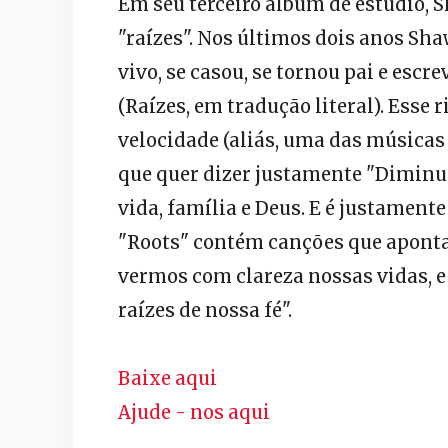
Em seu terceiro álbum de estúdio,
"raízes". Nos últimos dois anos S
vivo, se casou, se tornou pai e esc
(Raízes, em tradução literal). Esse
velocidade (aliás, uma das música
que quer dizer justamente "Diminua
vida, família e Deus. E é justament
"Roots" contém canções que apont
vermos com clareza nossas vidas, e
raízes de nossa fé".
Baixe aqui
Ajude - nos aqui