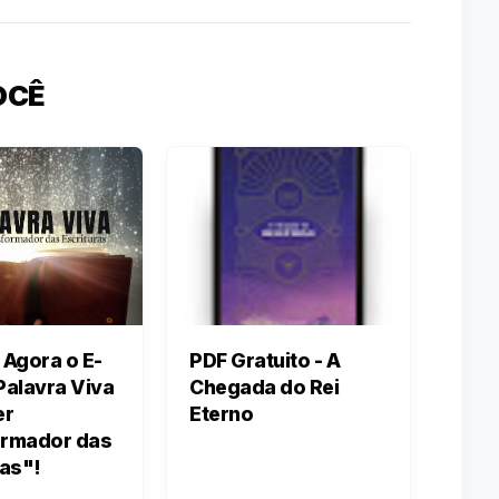
OCÊ
 Agora o E-
PDF Gratuito - A
Palavra Viva
Chegada do Rei
er
Eterno
ormador das
ras"!