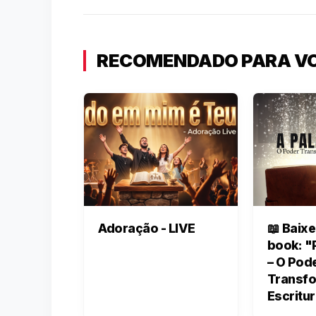
RECOMENDADO PARA V
Adoração - LIVE
📖 Baixe
book: "
– O Pod
Transf
Escritu