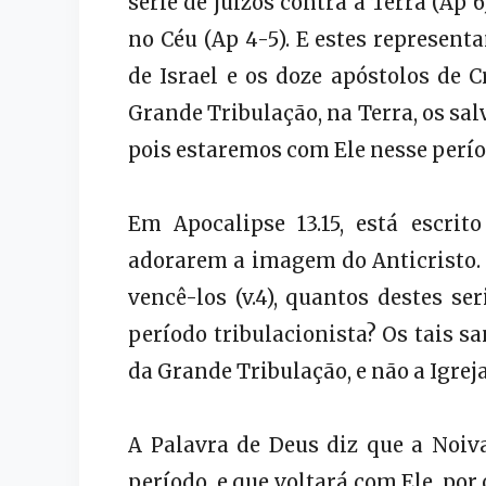
série de juízos contra a Terra (Ap 6
no Céu (Ap 4-5). E estes representa
de Israel e os doze apóstolos de C
Grande Tribulação, na Terra, os salv
pois estaremos com Ele nesse períod
Em Apocalipse 13.15, está escri
adorarem a imagem do Anticristo. S
vencê-los (v.4), quantos destes s
período tribulacionista? Os tais s
da Grande Tribulação, e não a Igreja
A Palavra de Deus diz que a Noiva
período, e que voltará com Ele, po