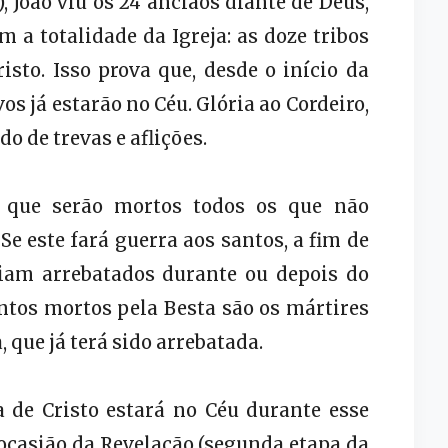
), João viu os 24 anciãos diante de Deus,
m a totalidade da Igreja: as doze tribos
risto. Isso prova que, desde o início da
os já estarão no Céu. Glória ao Cordeiro,
o de trevas e aflições.
to que serão mortos todos os que não
e este fará guerra aos santos, a fim de
eriam arrebatados durante ou depois do
antos mortos pela Besta são os mártires
, que já terá sido arrebatada.
 de Cristo estará no Céu durante esse
r ocasião da Revelação (segunda etapa da