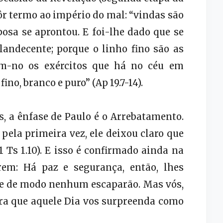
pôr termo ao império do mal: “vindas são
sposa se aprontou. E foi-lhe dado que se
plandecente; porque o linho fino são as
iam-no os exércitos que há no céu em
ino, branco e puro” (Ap 19.7-14).
, a ênfase de Paulo é o Arrebatamento.
pela primeira vez, ele deixou claro que
1 Ts 1.10). E isso é confirmado ainda na
rem: Há paz e segurança, então, lhes
) e de modo nenhum escaparão. Mas vós,
ara que aquele Dia vos surpreenda como