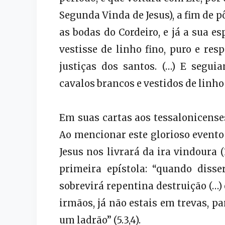
Segunda Vinda de Jesus), a fim de 
as bodas do Cordeiro, e já a sua e
vestisse de linho fino, puro e res
justiças dos santos. (…) E segu
cavalos brancos e vestidos de linho f
Em suas cartas aos tessalonicenses
Ao mencionar este glorioso evento 
Jesus nos livrará da ira vindoura (
primeira epístola: “quando disse
sobrevirá repentina destruição (…
irmãos, já não estais em trevas, p
um ladrão” (5.3,4).