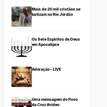
Mais de 20 mil cristãos se
batizam no Rio Jordão
Os Sete Espíritos de Deus
em Apocalipse
Adoração - LIVE
Uma mensagem do Povo
da Cruz #video