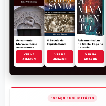
Avivamento
O Século do
Avivamento: Luz
Morávio: Série
Espírito Santo
na Mente, Fogo no
Avivamentos
Coração
VER NA
VER NA
VER NA
AMAZON
AMAZON
AMAZON
ESPAÇO PUBLICITÁRIO