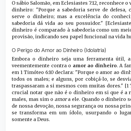
O sábio Salomão, em Eclesiastes 7:12, reconhece o 
dinheiro: "Porque a sabedoria serve de defesa,
serve o dinheiro; mas a excelência do conhec
sabedoria dá vida ao seu possuidor." [Eclesiastes
dinheiro é comparado à sabedoria como um meio
provisão, indicando seu papel funcional na vida 
O Perigo do Amor ao Dinheiro (Idolatria)
Embora o dinheiro seja uma ferramenta útil, a 
veementemente contra o
amor ao dinheiro
. A f
em 1 Timóteo 6:10 declara: "Porque o amor ao dinh
todos os males; e alguns, por cobiçá-lo, se desvi
traspassaram a si mesmos com muitas dores." [1 T
crucial notar que não é o dinheiro em si que é a 
males, mas sim o
amor
a ele. Quando o dinheiro s
de nossa devoção, nossa segurança ou nossa princ
se transforma em um ídolo, usurpando o luga
somente a Deus.