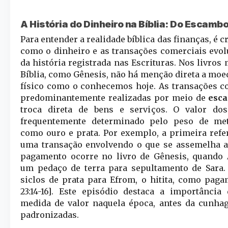
A História do Dinheiro na Bíblia: Do Escam
Para entender a realidade bíblica das finanças, é 
como o dinheiro e as transações comerciais evo
da história registrada nas Escrituras. Nos livros
Bíblia, como Gênesis, não há menção direta a moe
físico como o conhecemos hoje. As transações c
predominantemente realizadas por meio de
esc
troca direta de bens e serviços. O valor do
frequentemente determinado pelo peso de met
como ouro e prata. Por exemplo, a primeira refer
uma transação envolvendo o que se assemelha 
pagamento ocorre no livro de Gênesis, quando 
um pedaço de terra para sepultamento de Sara.
siclos de prata para Efrom, o hitita, como pag
23:14-16]. Este episódio destaca a importânci
medida de valor naquela época, antes da cunh
padronizadas.