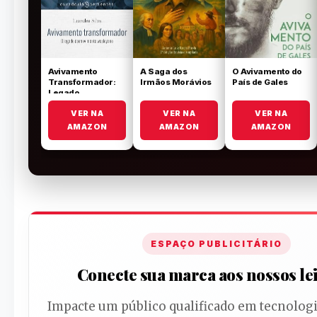
Avivamento
A Saga dos
O Avivamento do
Transformador:
Irmãos Morávios
País de Gales
Legado
Wesleyano
VER NA
VER NA
VER NA
AMAZON
AMAZON
AMAZON
ESPAÇO PUBLICITÁRIO
Conecte sua marca aos nossos le
Impacte um público qualificado em tecnologi