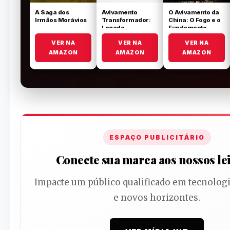
A Saga dos
Avivamento
O Avivamento da
Irmãos Morávios
Transformador:
China: O Fogo e o
Legado
Fundamento
Wesleyano
VER NA
VER NA
VER NA
AMAZON
AMAZON
AMAZON
ESPAÇO PUBLICITÁRIO
Conecte sua marca aos nossos le
Impacte um público qualificado em tecnologi
e novos horizontes.