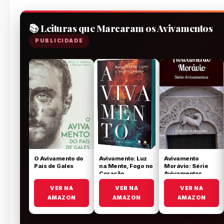
📚 Leituras que Marcaram os Avivamentos
PUBLICIDADE
O Avivamento do
Avivamento: Luz
Avivamento
País de Gales
na Mente, Fogo no
Morávio: Série
Coração
Avivamentos
VER NA
VER NA
VER NA
AMAZON
AMAZON
AMAZON