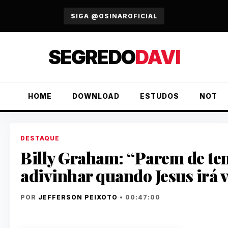
URGENTE
SIGA @OSINAROFICIAL
SEGREDO
DAVI
HOME
DOWNLOAD
ESTUDOS
NOTÍC
DESTAQUE
Billy Graham: “Parem de te
adivinhar quando Jesus irá v
POR
JEFFERSON PEIXOTO
• 00:47:00