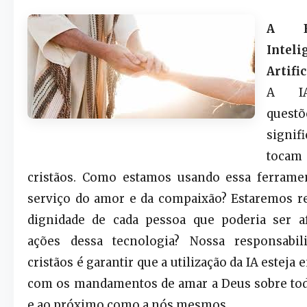
A É
Inteli
Artific
A IA
quest
signif
tocam
cristãos. Como estamos usando essa ferramen
serviço do amor e da compaixão? Estaremos r
dignidade de cada pessoa que poderia ser af
ações dessa tecnologia? Nossa responsabi
cristãos é garantir que a utilização da IA estej
com os mandamentos de amar a Deus sobre tod
e ao próximo como a nós mesmos.