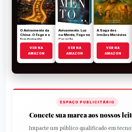
O Avivamento da
Avivamento: Luz
A Saga dos
China: O Fogo e o
na Mente, Fogo no
Irmãos Morávios
Fundamento
Coração
VER NA
VER NA
VER NA
AMAZON
AMAZON
AMAZON
ESPAÇO PUBLICITÁRIO
Conecte sua marca aos nossos lei
Impacte um público qualificado em tecno