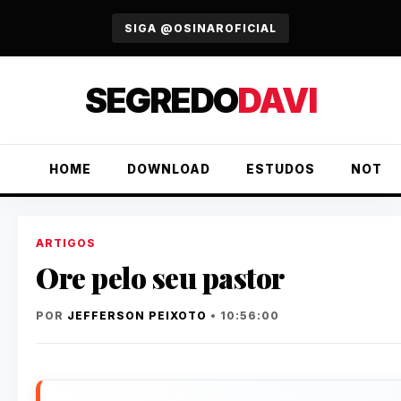
URGENTE
SIGA @OSINAROFICIAL
SEGREDO
DAVI
HOME
DOWNLOAD
ESTUDOS
NOTÍC
ARTIGOS
Ore pelo seu pastor
POR
JEFFERSON PEIXOTO
• 10:56:00