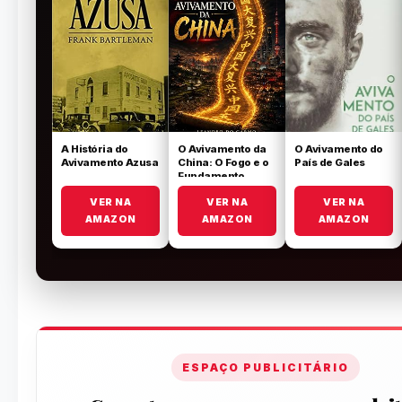
A História do
O Avivamento da
O Avivamento do
Avivamento Azusa
China: O Fogo e o
País de Gales
Fundamento
VER NA
VER NA
VER NA
AMAZON
AMAZON
AMAZON
ESPAÇO PUBLICITÁRIO