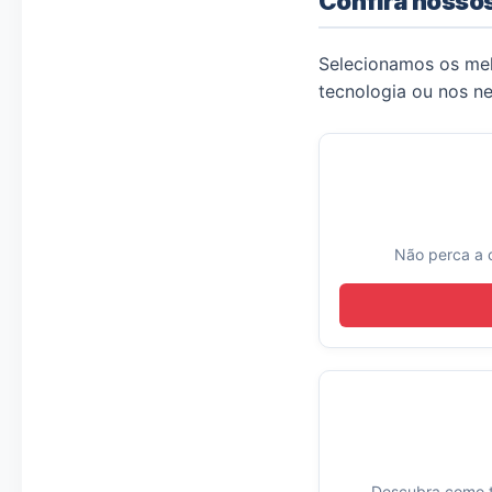
Confira nossos
Selecionamos os melh
tecnologia ou nos ne
Não perca a 
Descubra como te