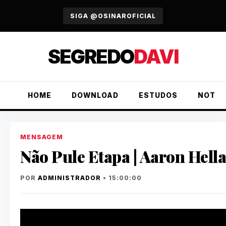
URGENTE
SIGA @OSINAROFICIAL
SEGREDO
DAVI
HOME
DOWNLOAD
ESTUDOS
NOTÍC
MENSAGEM
Não Pule Etapa | Aaron Hell
POR
ADMINISTRADOR
• 15:00:00