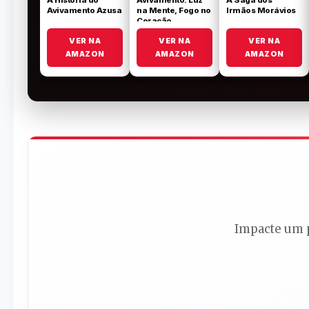
Avivamento Azusa
na Mente, Fogo no
Irmãos Morávios
Coração
VER NA
VER NA
VER NA
AMAZON
AMAZON
AMAZON
Impacte um p