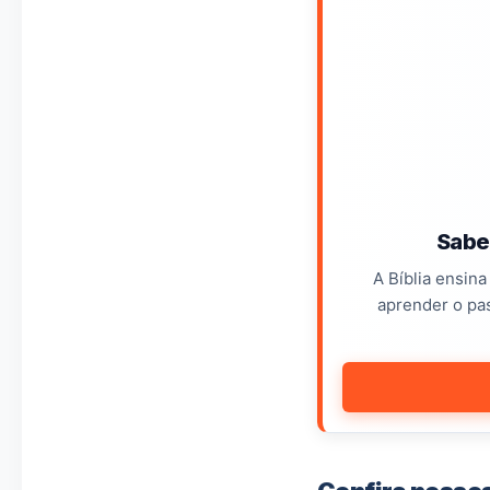
Sabe
A Bíblia ensin
aprender o pas