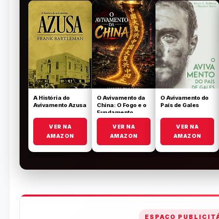
A História do
O Avivamento da
O Avivamento do
Avivamento Azusa
China: O Fogo e o
País de Gales
Fundamento
VER NA
VER NA
VER NA
AMAZON
AMAZON
AMAZON
ESPAÇO PUBLICIT