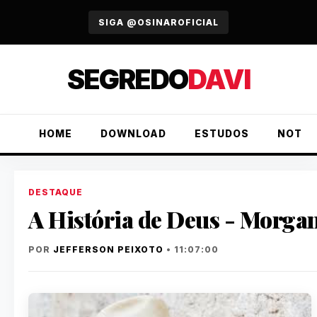
URGENTE
SIGA @OSINAROFICIAL
SEGREDO
DAVI
HOME
DOWNLOAD
ESTUDOS
NOTÍC
DESTAQUE
A História de Deus - Morga
POR
JEFFERSON PEIXOTO
• 11:07:00